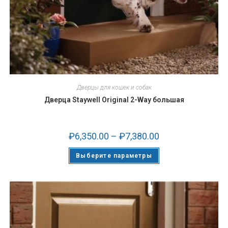
Дверцы для кошек и собак
Дверца Staywell Original 2-Way большая
₽
6,350.00
–
₽
7,380.00
Выберите параметры