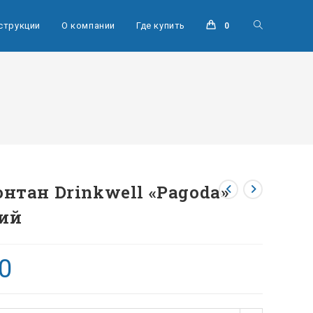
струкции
О компании
Где купить
0
нтан Drinkwell «Pagoda»
ий
0